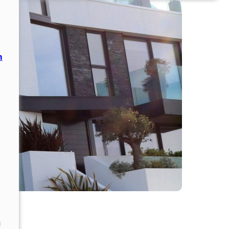
ค
ค
ล
ค
n
ร
อ
บ
ค
ลุ
ม
อ
ะ
ไ
ร
บ้
า
ง
น