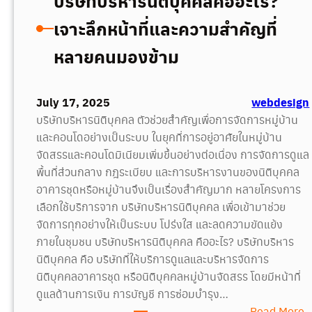
บริษัทบริหารนิติบุคคลคืออะไร?
ด้
เจาะลึกหน้าที่และความสำคัญที่
ผ
ล
หลายคนมองข้าม
ลั
พ
ธ์
July 17, 2025
webdesign
อ
บริษัทบริหารนิติบุคคล ตัวช่วยสำคัญเพื่อการจัดการหมู่บ้าน
ย่
และคอนโดอย่างเป็นระบบ ในยุคที่การอยู่อาศัยในหมู่บ้าน
า
จัดสรรและคอนโดมิเนียมเพิ่มขึ้นอย่างต่อเนื่อง การจัดการดูแล
ง
พื้นที่ส่วนกลาง กฎระเบียบ และการบริหารงานของนิติบุคคล
ไ
อาคารชุดหรือหมู่บ้านจึงเป็นเรื่องสำคัญมาก หลายโครงการ
ร
เลือกใช้บริการจาก บริษัทบริหารนิติบุคคล เพื่อเข้ามาช่วย
?
จัดการทุกอย่างให้เป็นระบบ โปร่งใส และลดความขัดแย้ง
ภายในชุมชน บริษัทบริหารนิติบุคคล คืออะไร? บริษัทบริหาร
นิติบุคคล คือ บริษัทที่ให้บริการดูแลและบริหารจัดการ
นิติบุคคลอาคารชุด หรือนิติบุคคลหมู่บ้านจัดสรร โดยมีหน้าที่
ดูแลด้านการเงิน การบัญชี การซ่อมบำรุง…
:
Read More