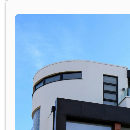
มู่
บ้
า
น
/
ค
อ
น
โ
ด
ที่
เ
ป
ลี่
ย
น
ม
า