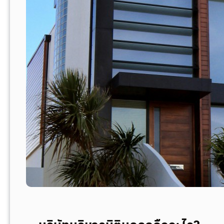
ใ
ช้
บ
ริ
ษั
ท
บ
ริ
ห
า
ร
นิ
ติ
บุ
ค
ค
ล
ไ