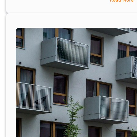
บ
ริ
ษั
ท
บ
ริ
ห
า
ร
นิ
ติ
บุ
ค
ค
ล
คื
อ
อ