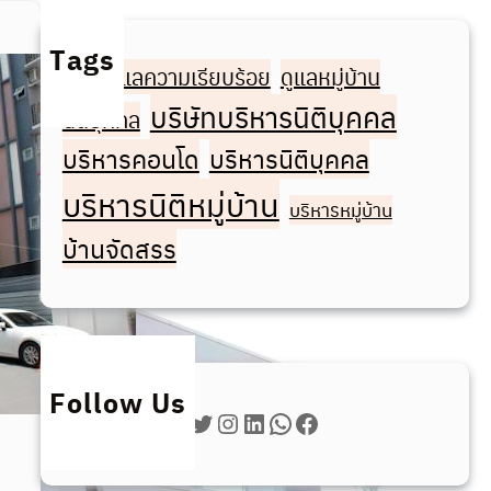
ก
า
Tags
ดูแลความเรียบร้อย
ดูแลหมู่บ้าน
ร
จัดการ
ข
บริษัทบริหารนิติบุคคล
นิติบุคคล
อ
บริหารคอนโด
บริหารนิติบุคคล
ง
บ
บริหารนิติหมู่บ้าน
บริหารหมู่บ้าน
ริ
ษั
บ้านจัดสรร
ท
บ
ริ
ห
า
Follow Us
ร
Twitter
Instagram
LinkedIn
WhatsApp
Facebook
นิ
ติ
บุ