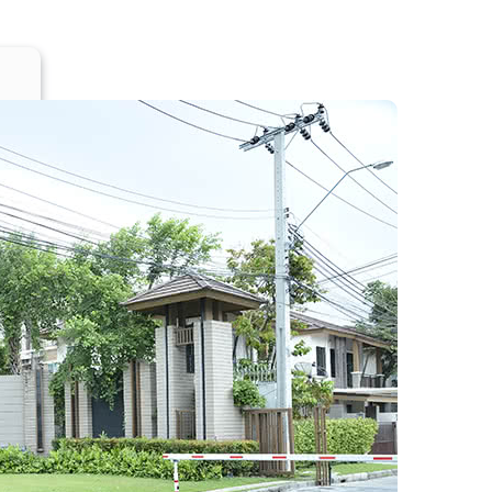
บ
ริ
ก
า
ร
จ
า
ก
บ
ริ
ษั
ท
บ
ริ
ห
า
ร
นิ