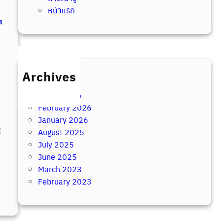
หน้าแรก
n
Archives
April 2026
March 2026
February 2026
January 2026
่
August 2025
July 2025
June 2025
March 2023
February 2023
:
บ
ริ