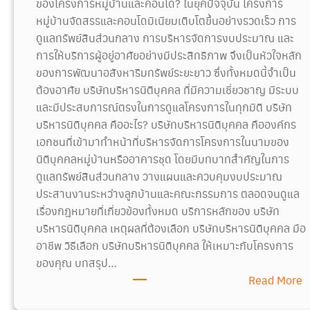
ของโครงการหมู่บ้านและคอนโด? ในยุคปัจจุบัน โครงการ
หมู่บ้านจัดสรรและคอนโดมิเนียมเติบโตขึ้นอย่างรวดเร็ว การ
ดูแลทรัพย์สินส่วนกลาง การบริหารจัดการงบประมาณ และ
การให้บริการผู้อยู่อาศัยอย่างมีประสิทธิภาพ จึงเป็นหัวใจหลัก
ของการพัฒนาอสังหาริมทรัพย์ระยะยาว ซึ่งทั้งหมดนี้จำเป็น
ต้องอาศัย บริษัทบริหารนิติบุคคล ที่มีความเชี่ยวชาญ มีระบบ
และมีประสบการณ์ตรงในการดูแลโครงการในทุกมิติ บริษัท
บริหารนิติบุคคล คืออะไร? บริษัทบริหารนิติบุคคล คือองค์กร
เอกชนที่เข้ามาทำหน้าที่บริหารจัดการโครงการในนามของ
นิติบุคคลหมู่บ้านหรืออาคารชุด โดยมีบทบาทสำคัญในการ
ดูแลทรัพย์สินส่วนกลาง วางแผนและควบคุมงบประมาณ
ประสานงานระหว่างลูกบ้านและคณะกรรมการ ตลอดจนดูแล
เรื่องกฎหมายที่เกี่ยวข้องทั้งหมด บริการหลักของ บริษัท
บริหารนิติบุคคล เหตุผลที่ต้องเลือก บริษัทบริหารนิติบุคคล มือ
อาชีพ วิธีเลือก บริษัทบริหารนิติบุคคล ให้เหมาะกับโครงการ
ของคุณ บทสรุป…
:
Read More
ห